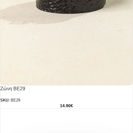
Ζώνη BE29
SKU:
BE29
14.90
€