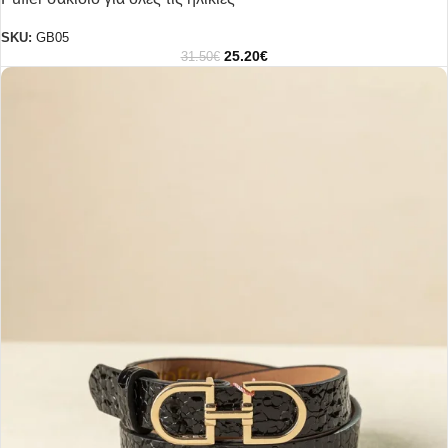
SKU:
GB05
25.20
€
31.50
€