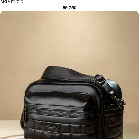
SKU:
FH716
59.75
€