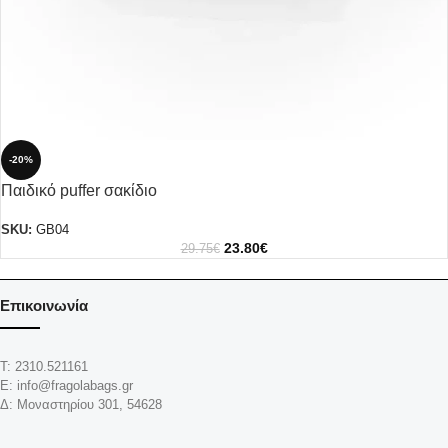
-20%
Παιδικό puffer σακίδιο
SKU:
GB04
23.80
€
29.75
€
Επικοινωνία
Τ: 2310.521161
Ε: info@fragolabags.gr
Δ: Μοναστηρίου 301, 54628