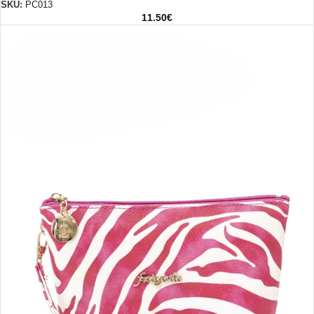
SKU:
PC013
11.50
€