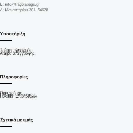
Ε: info@fragolabags.gr
Δ: Μοναστηρίου 301, 54628
Υποστήριξη
Τρόποι πληρωμής
Τρόποι αποστολής
Αίτημα απεγγραφής
Πληροφορίες
Όροι χρήσης
Πολιτική απορρήτου
Πολιτική Επιστροφών
Σχετικά με εμάς