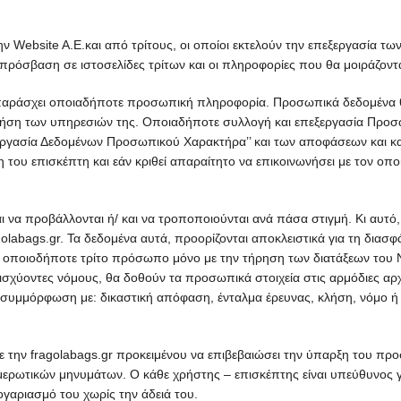
ν Website A.E.και από τρίτους, οι οποίοι εκτελούν την επεξεργασία 
 πρόσβαση σε ιστοσελίδες τρίτων και οι πληροφορίες που θα μοιράζοντα
να παράσχει οποιαδήποτε προσωπική πληροφορία. Προσωπικά δεδομένα
ει χρήση των υπηρεσιών της. Οποιαδήποτε συλλογή και επεξεργασία Προ
εξεργασία Δεδομένων Προσωπικού Χαρακτήρα’’ και των αποφάσεων και
νση του επισκέπτη και εάν κριθεί απαραίτητο να επικοινωνήσει με το
να προβάλλονται ή/ και να τροποποιούνται ανά πάσα στιγμή. Κι αυτό,
abags.gr. Τα δεδομένα αυτά, προορίζονται αποκλειστικά για τη διασφ
 οποιοδήποτε τρίτο πρόσωπο μόνο με την τήρηση των διατάξεων του Ν
χύοντες νόμους, θα δοθούν τα προσωπικά στοιχεία στις αρμόδιες αρχές
μμόρφωση με: δικαστική απόφαση, ένταλμα έρευνας, κλήση, νόμο ή 
 την fragolabags.gr προκειμένου να επιβεβαιώσει την ύπαρξη του προ
μερωτικών μηνυμάτων. Ο κάθε χρήστης – επισκέπτης είναι υπεύθυνος γ
ογαριασμό του χωρίς την άδειά του.