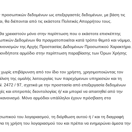
των προσωπικών δεδομένων ως επεξεργαστές δεδομένων, με βάση τις
ι, θα διέπονται από τις εκάστοτε Πολιτικές Απορρήτου τους.
 θα χρειαστούν μόνο στην περίπτωση που ο εκάστοτε επισκέπτης
σωπικών Δεδομένων θα πραγματοποιείται κατά τρόπο θεμιτό και νόμιμο,
 κανονισμών της Αρχής Προστασίας Δεδομένων Προσωπικού Χαρακτήρα.
ν οποιονδήποτε αρμόδιο στην περίπτωση παραβίασης των Όρων Χρήσης
 χωρίς επιβάρυνση από τον ίδιο τον χρήστη, χρησιμοποιώντας τον
άλιση της ομαλής λειτουργίας των παρεχόμενων υπηρεσιών και τη
. 2472 / 97, σχετικά με την προστασία από επεξεργασία δεδομένων
 και επιτροπές δεοντολογίας ή/ και μπορεί να απαιτηθεί από την
κανονισμό. Μόνο αρμόδιοι υπάλληλοι έχουν πρόσβαση στα
σωπικού του λογαριασμού, τη διόρθωση αυτού ή / και τη διαγραφή
ια τη χρήση του λογαριασμού του και πρέπει να ενημερώνει άμεσα την