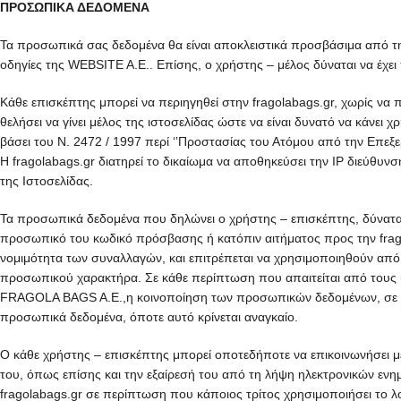
ΠΡΟΣΩΠΙΚΑ ΔΕΔΟΜΕΝΑ
Τα προσωπικά σας δεδομένα θα είναι αποκλειστικά προσβάσιμα από τη
οδηγίες της WEBSITE A.E.. Επίσης, ο χρήστης – μέλος δύναται να έχει
Κάθε επισκέπτης μπορεί να περιηγηθεί στην fragolabags.gr, χωρίς 
θελήσει να γίνει μέλος της ιστοσελίδας ώστε να είναι δυνατό να κάν
βάσει του Ν. 2472 / 1997 περί ‘’Προστασίας του Ατόμου από την Επ
Η fragolabags.gr διατηρεί το δικαίωμα να αποθηκεύσει την IP διεύθυ
της Ιστοσελίδας.
Τα προσωπικά δεδομένα που δηλώνει ο χρήστης – επισκέπτης, δύναται 
προσωπικό του κωδικό πρόσβασης ή κατόπιν αιτήματος προς την fragol
νομιμότητα των συναλλαγών, και επιτρέπεται να χρησιμοποιηθούν από
προσωπικού χαρακτήρα. Σε κάθε περίπτωση που απαιτείται από τους ισ
FRAGOLA BAGS A.E.,η κοινοποίηση των προσωπικών δεδομένων, σε συ
προσωπικά δεδομένα, όποτε αυτό κρίνεται αναγκαίο.
Ο κάθε χρήστης – επισκέπτης μπορεί οποτεδήποτε να επικοινωνήσει με
του, όπως επίσης και την εξαίρεσή του από τη λήψη ηλεκτρονικών ενη
fragolabags.gr σε περίπτωση που κάποιος τρίτος χρησιμοποιήσει το λ