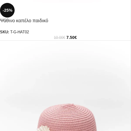
-25%
Ψάθινο καπέλο παιδικό
SKU:
T-G-HAT02
7.50
€
10.00
€