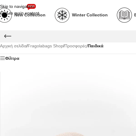
Skip to navigation
NEW
Skip to main content
New Collection
Winter Collection
Αρχική σελίδα
/
Fragolabags Shop
/
Προσφορές
/
Παιδικά
Φίλτρα