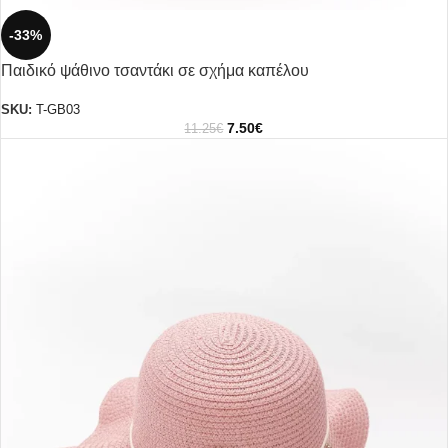
-33%
Παιδικό ψάθινο τσαντάκι σε σχήμα καπέλου
SKU:
T-GB03
7.50
€
11.25
€