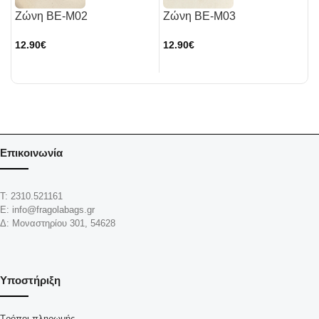
Ζώνη BE-M02
Ζώνη BE-M03
Ζ
12.90
€
12.90
€
1
Επικοινωνία
Τ: 2310.521161
Ε: info@fragolabags.gr
Δ: Μοναστηρίου 301, 54628
Υποστήριξη
Τρόποι πληρωμής