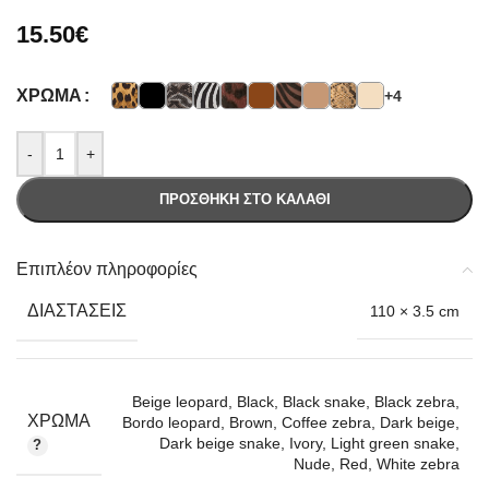
15.50
€
ΧΡΏΜΑ
+4
-
+
ΠΡΟΣΘΉΚΗ ΣΤΟ ΚΑΛΆΘΙ
Επιπλέον πληροφορίες
ΔΙΑΣΤΆΣΕΙΣ
110 × 3.5 cm
Beige leopard
,
Black
,
Black snake
,
Black zebra
,
ΧΡΏΜΑ
Bordo leopard
,
Brown
,
Coffee zebra
,
Dark beige
,
Dark beige snake
,
Ivory
,
Light green snake
,
Nude
,
Red
,
White zebra