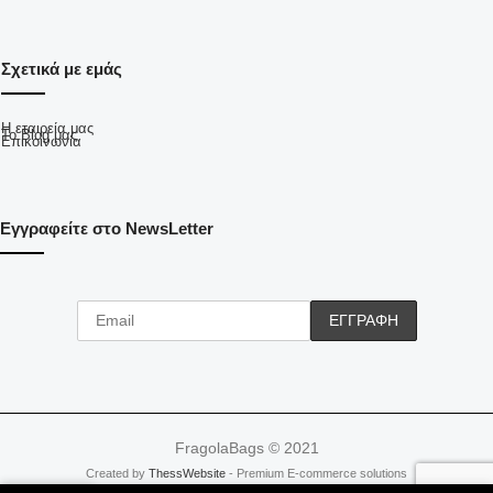
Σχετικά με εμάς
Η εταιρεία μας
Το Blog μας
Επικοινωνία
Εγγραφείτε στο NewsLetter
FragolaBags © 2021
Created by
ThessWebsite
- Premium E-commerce solutions