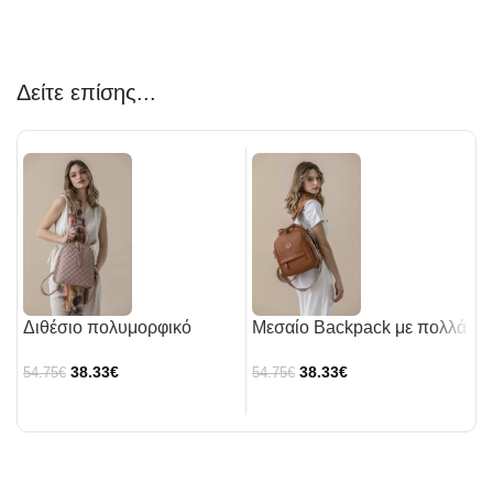
Δείτε επίσης...
Διθέσιο πολυμορφικό
Μεσαίο Backpack με πολλά
Η
backpack puffer
τσεπάκια και υφή ψάθας
μ
38.33
€
38.33
€
54.75
€
54.75
€
5
γ