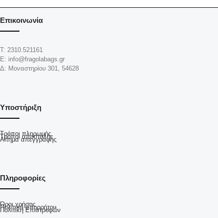
Επικοινωνία
Τ: 2310.521161
Ε: info@fragolabags.gr
Δ: Μοναστηρίου 301, 54628
Υποστήριξη
Τρόποι πληρωμής
Τρόποι αποστολής
Αίτημα απεγγραφής
Πληροφορίες
Όροι χρήσης
Πολιτική απορρήτου
Πολιτική Επιστροφών