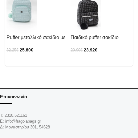
Puffer μεταλλικό σακίδιο με
Παιδικό puffer σακίδιο
Π
γράμματα
23.92
€
25.80
€
29.90
€
2
32.25
€
Επικοινωνία
Τ: 2310.521161
Ε: info@fragolabags.gr
Δ: Μοναστηρίου 301, 54628