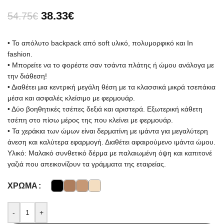
38.33
€
54.75
€
• Το απόλυτο backpack από soft υλικό, πολυμορφικό και In
fashion.
• Μπορείτε να το φορέστε σαν τσάντα πλάτης ή ώμου ανάλογα με
την διάθεση!
• Διαθέτει μια κεντρική μεγάλη θέση με τα κλασσικά μικρά τσεπάκια
μέσα και ασφαλές κλείσιμο με φερμουάρ.
• Δύο βοηθητικές τσέπες δεξιά και αριστερά. Εξωτερική κάθετη
τσέπη στο πίσω μέρoς της που κλείνει με φερμουάρ.
• Τα χεράκια των ώμων είναι δερματίνη με ιμάντα για μεγαλύτερη
άνεση και καλύτερα εφαρμογή. Διαθέτει αφαιρούμενο ιμάντα ώμου.
Υλικό: Μαλακό συνθετικό δέρμα με παλαιωμένη όψη και καπιτονέ
γαζιά που απεικονίζουν τα γράμματα της εταιρείας.
ΧΡΏΜΑ
-
+