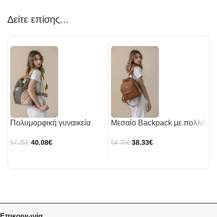
Δείτε επίσης...
Πολυμορφική γυναικεία
Μεσαίο Backpack με πολλά
Η
τσάντα
τσεπάκια και υφή ψάθας
μ
40.08
€
38.33
€
57.25
€
54.75
€
5
γ
Επικοινωνία