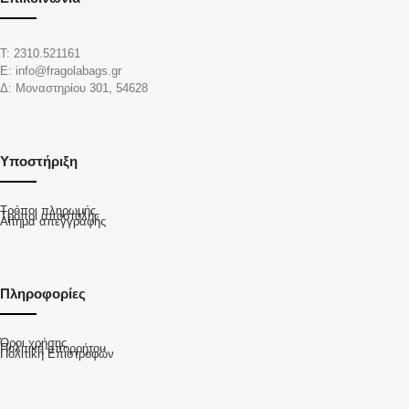
Τ: 2310.521161
Ε: info@fragolabags.gr
Δ: Μοναστηρίου 301, 54628
Υποστήριξη
Τρόποι πληρωμής
Τρόποι αποστολής
Αίτημα απεγγραφής
Πληροφορίες
Όροι χρήσης
Πολιτική απορρήτου
Πολιτική Επιστροφών