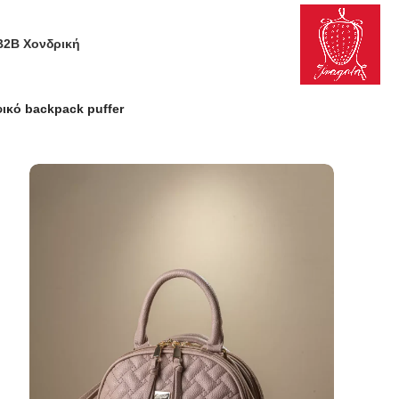
B2B Χονδρική
ικό backpack puffer