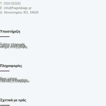
Τ: 2310.521161
Ε: info@fragolabags.gr
Δ: Μοναστηρίου 301, 54628
Υποστήριξη
Τρόποι πληρωμής
Τρόποι αποστολής
Αίτημα απεγγραφής
Πληροφορίες
Όροι χρήσης
Πολιτική απορρήτου
Πολιτική Επιστροφών
Σχετικά με εμάς