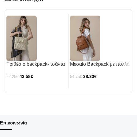
Τριθέσιο backpack- τσάντα
Μεσαίο Backpack με πολλά
Η
ώμου
τσεπάκια και υφή ψάθας
μ
43.58
€
38.33
€
62.25
€
54.75
€
5
γ
Επικοινωνία