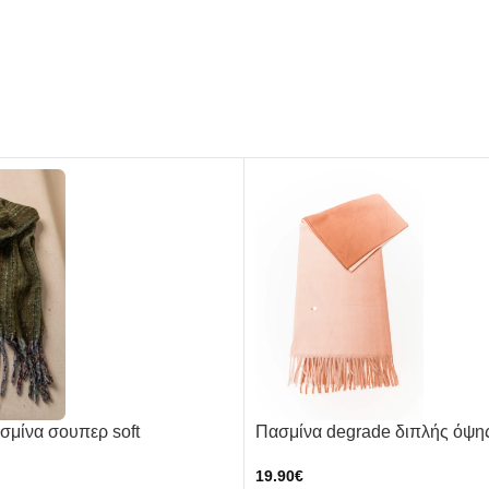
ίνα σουπερ soft
Πασμίνα degrade διπλής όψης
19.90
€