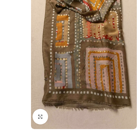
Κλικ για μεγέθυνση