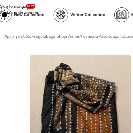
Skip to navigation
NEW
Skip to main content
New Collection
Winter Collection
Αρχική σελίδα
/
Fragolabags Shop
/
Winter
/
Γυναικεία Αξεσουάρ
/
Πασμίν