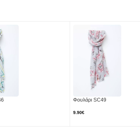
46
Φουλάρι SC49
9.90
€