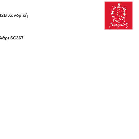
B2B Χονδρική
λάρι SC367