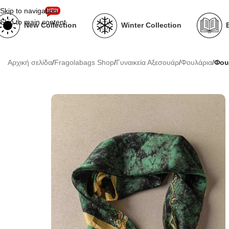
Skip to navigation
NEW
Skip to main content
New Collection
Winter Collection
Αρχική σελίδα
/
Fragolabags Shop
/
Γυναικεία Αξεσουάρ
/
Φουλάρια
/
Φου