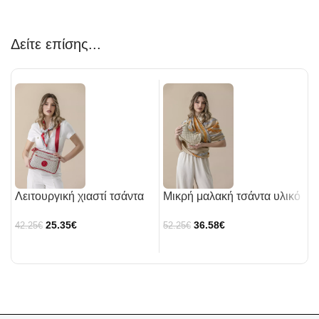
Δείτε επίσης...
Λειτουργική χιαστί τσάντα
Μικρή μαλακή τσάντα υλικό
Τ
με ιμάντα
με puffy γαζιά.
ψ
25.35
€
36.58
€
42.25
€
52.25
€
4