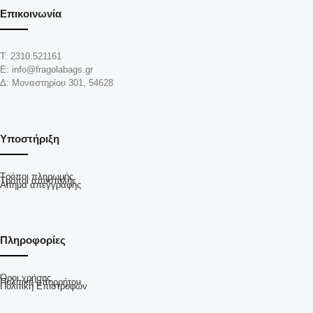
Επικοινωνία
Τ: 2310.521161
Ε: info@fragolabags.gr
Δ: Μοναστηρίου 301, 54628
Υποστήριξη
Τρόποι πληρωμής
Τρόποι αποστολής
Αίτημα απεγγραφής
Πληροφορίες
Όροι χρήσης
Πολιτική απορρήτου
Πολιτική Επιστροφών